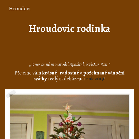
Hroudovi
Skip to main content
Skip to navigation
Hroudovic rodinka
„Dnes se nám narodil Spasitel, Kristus Pán.“
Přejeme vám
krásné, radostné a požehnané vánoční
svátky
i celý nadcházející
rok 2019
!